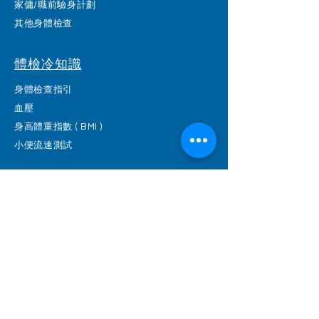
家傭/職前驗身計劃
其他身體檢查
體檢冷知識
身體檢查指引
血壓
身高體重指數 ( BMI )
小便流速測試
醫薈體檢坊
(852) 2366 0328
(852) 2366 1733
pc.enquiry@gmail.com
www.pacificheck.com
內視鏡及手術中心 / Endoscopy & Day