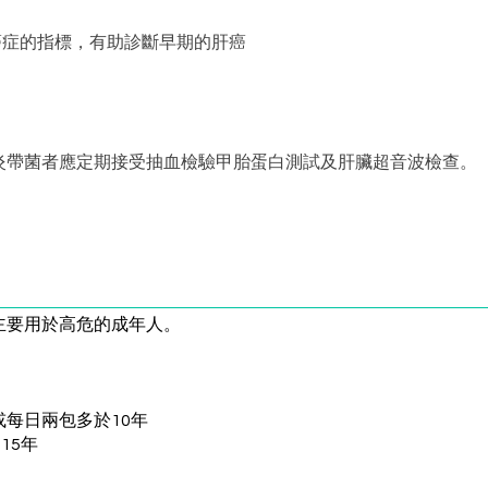
一種癌症的指標，有助診斷早期的肝癌
炎帶菌者應定期接受抽血檢驗甲胎蛋白測試及肝臟超音波檢查。
主要用於高危的成年人。
或每日兩包多於10年
15年