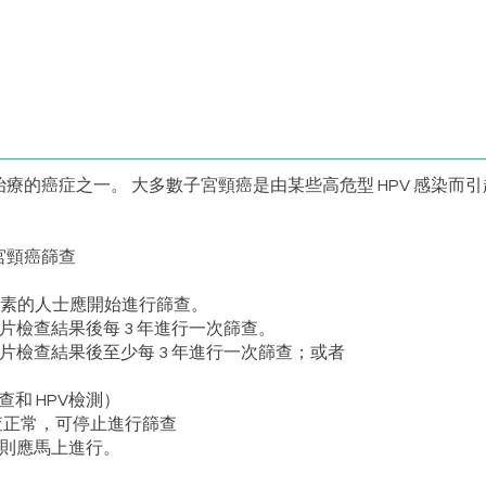
療的癌症之一。 大多數子宮頸癌是由某些高危型 HPV 感染而
宮頸癌篩查
在風險因素的人士應開始進行篩查。
氏抹片檢查結果後每 3 年進行一次篩查。
氏抹片檢查結果後至少每 3 年進行一次篩查；或者
查和 HPV檢測）
規檢查正常，可停止進行篩查
，則應馬上進行。