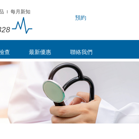
品
I
每月新知
預約
328
檢查
最新優惠
聯絡我們