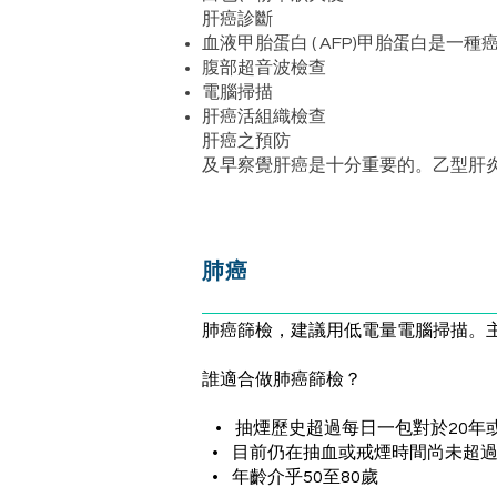
肝癌診斷
血液甲胎蛋白 ( AFP)甲胎蛋白是
腹部超音波檢查
電腦掃描
肝癌活組織檢查
肝癌之預防
及早察覺肝癌是十分重要的。乙型肝
肺癌
肺癌篩檢，建議用低電量電腦掃描。
誰適合做肺癌篩檢？
• 抽煙歷史超過每日一包對於20年
• 目前仍在抽血或戒煙時間尚未超過
• 年齡介乎50至80歲