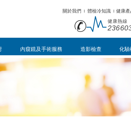
關於我們
I
體檢冷知識
I
健康產
健康熱線
23660
射
內窺鏡及手術服務
造影檢查
化驗