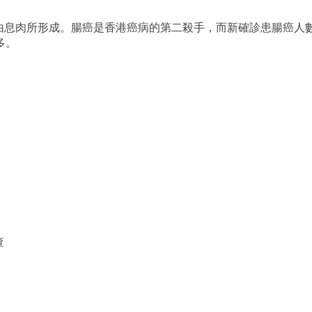
由息肉所形成。腸癌是香港癌病的第二殺手，而新確診患腸癌人
多。
查