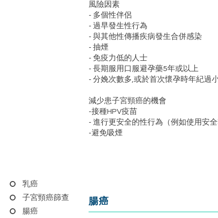
風險因素
- 多個性伴侶
- 過早發生性行為
- 與其他性傳播疾病發生合併感染
- 抽煙
- 免疫力低的人士
- 長期服用口服避孕藥5年或以上
- 分娩次數多,或於首次懷孕時年紀過
減少患子宮頸癌的機會
-接種HPV疫苗
- 進行更安全的性行為（例如使用安
-避免吸煙
乳癌
子宮頸癌篩查
腸癌
腸癌