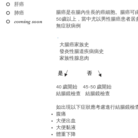
肝癌
腸癌是在腸內生長的癌細胞。腸癌可
肺癌
50歲以上，當中尤以男性腸癌患者居
coming soon
無症狀病例
大腸癌家族史
發炎性腸道疾病病史
家族性腺息肉
是 否
40 歲開始 45-50 歲開始
結腸鏡檢查 結腸鏡檢查
如出現以下症狀應考慮進行結腸鏡檢
腹痛
大便出血
大便黏液
體重下降