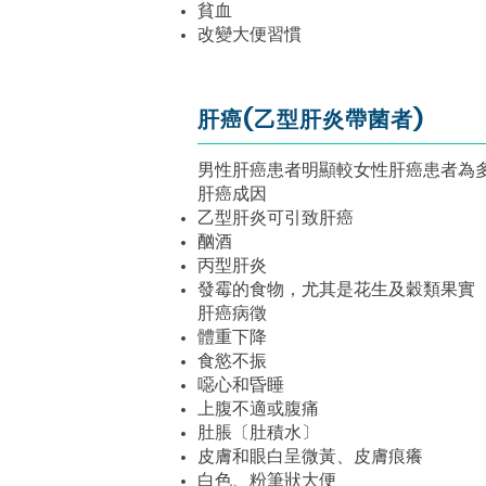
貧血
改變大便習慣
肝癌(乙型肝炎帶菌者)
男性肝癌患者明顯較女性肝癌患者為
肝癌成因
乙型肝炎可引致肝癌
酗酒
丙型肝炎
發霉的食物，尤其是花生及穀類果實
肝癌病徵
體重下降
食慾不振
噁心和昏睡
上腹不適或腹痛
肚脹〔肚積水〕
皮膚和眼白呈微黃、皮膚痕癢
白色、粉筆狀大便