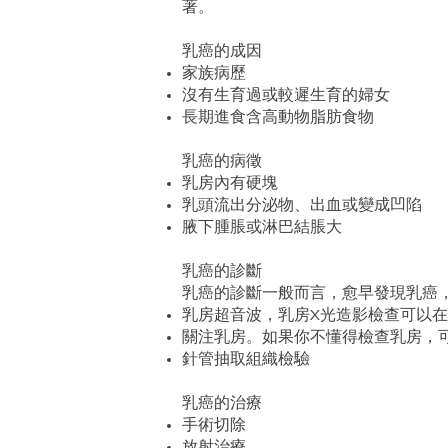
著。
乳癌的成因
家族病歷
沒有生育過或較遲生育的婦女
長期進食含高動物脂肪食物
乳癌的病徵
乳房內有硬塊
乳頭流出分泌物、出血或變成凹陷
腋下腫脹或淋巴結脹大
乳癌的診斷
乳癌的診斷一般而言，愈早發現乳癌
乳房超音波，乳房X光造影檢查可以
關注乳房。如果你不懂得檢查乳房，
針管抽取組織檢驗
乳癌的治療
手術切除
放射治療