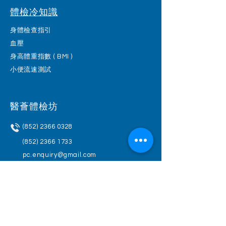
體檢冷知識
身體檢查指引
血壓
身高體重指數 ( BMI )
小便流速測試
醫薈體檢坊
(852) 2366 0328
(852) 2366 1733
pc.enquiry@gmail.com
www.pacificheck.com
內視鏡及手術中心 / Endoscopy & Day
Surgery Center :
九龍彌敦道363號恆成大廈1204-06室